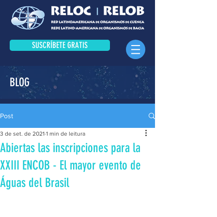
SUSCRÍBETE GRATIS
BLOG
Post
3 de set. de 2021
1 min de leitura
Abiertas las inscripciones para la
XXIII ENCOB - El mayor evento de
Águas del Brasil