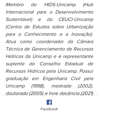
Membro do HIDS-Unicamp (Hub 
Internacional para o Desenvolvimento 
Sustentável) e do CEUCI-Unicamp 
(Centro de Estudos sobre Urbanização 
para o Conhecimento e a Inovação). 
Atua como coordenador da Câmara 
Técnica de Gerenciamento de Recursos 
Hídricos da Unicamp e é representante 
suplente do Conselho Estadual de 
Recursos Hídricos pela Unicamp. Possui 
graduação em Engenharia Civil pela 
Unicamp (1998), mestrado (2002), 
doutorado (2005) e livre docência (2021) 
em Engenharia Civil pela Unicamp. 
Realizou pós-doutorado na University of 
Facebook
Toronto, School of Applied Sciences 
and Engineering (2007) e no Politecnico 
di Milano, Dipartimento di Ingegneria 
Civile e Ambientale (2017). Atuou e atua 