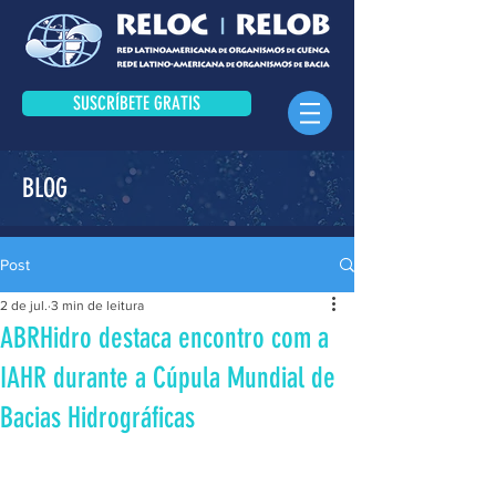
SUSCRÍBETE GRATIS
BLOG
Post
2 de jul.
3 min de leitura
ABRHidro destaca encontro com a
IAHR durante a Cúpula Mundial de
Bacias Hidrográficas