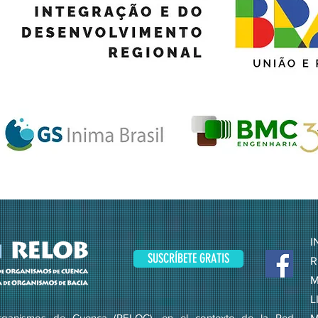
I
SUSCRÍBETE GRATIS
R
M
L
ganismos de Cuenca (RELOC), en el contexto de la Red