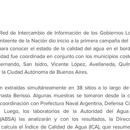
Red de Intercambio de Información de los Gobiernos Loca
biente de la Nación dio inicio a la primera campaña del a
ra conocer el estado de la calidad del agua en el borde
ividad fue coordinada en conjunto con los municipios coste
Fernando, San Isidro, Vicente López, Avellaneda, Quilm
y la Ciudad Autónoma de Buenos Aires.
n extraídas simultáneamente en 38 sitios a lo largo d
hasta Berisso. Algunas muestras se tomaron desde la co
oordinación con Prefectura Naval Argentina, Defensa Civ
. Luego, los laboratorios de la Autoridad del Agu
ABSA) las analizarán y con los resultados, la Direcc
calcula el Índice de Calidad de Agua (ICA), que resume 