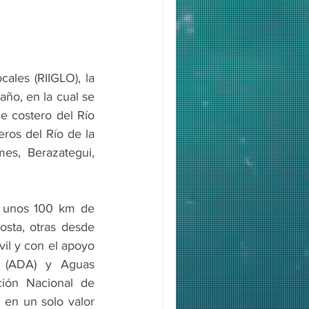
les (RIIGLO), la 
ño, en la cual se 
 costero del Río 
ros del Río de la 
es, Berazategui, 
e unos 100 km de 
sta, otras desde 
il y con el apoyo 
a (ADA) y Aguas 
ión Nacional de 
en un solo valor 