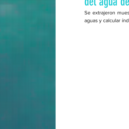
del agua de
Se extrajeron muest
aguas y calcular índ