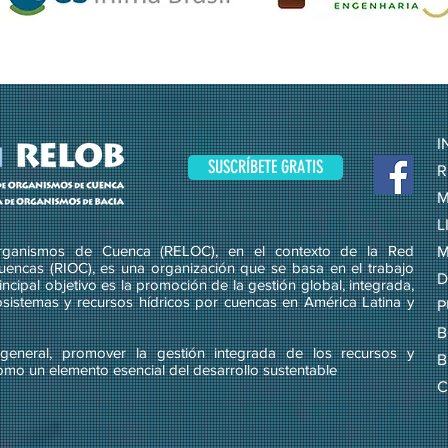
I
SUSCRÍBETE GRATIS
R
M
L
ganismos de Cuenca (RELOC), en el contexto de la Red
M
uencas (RIOC), es una organización que se basa en el trabajo
D
ncipal objetivo es la promoción de la gestión global, integrada,
osistemas y recursos hídricos por cuencas en América Latina y
P
B
eneral, promover la gestión integrada de los recursos y
B
omo un elemento esencial del desarrollo sustentable
C