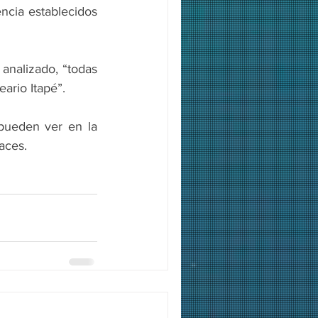
ncia establecidos 
analizado, “todas 
ario Itapé”.
pueden ver en la 
laces.