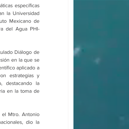
ticas específicas 
an la Universidad 
tuto Mexicano de 
ra del Agua PHI-
tulado Diálogo de 
ión en la que se 
tífico aplicado a 
n estrategias y 
, destacando la 
ria en la toma de 
 el Mtro. Antonio 
ionales, dio la 