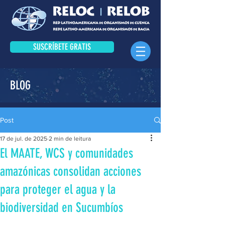
SUSCRÍBETE GRATIS
BLOG
Post
17 de jul. de 2025
2 min de leitura
El MAATE, WCS y comunidades
amazónicas consolidan acciones
para proteger el agua y la
biodiversidad en Sucumbíos