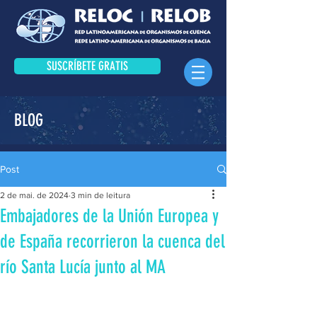
SUSCRÍBETE GRATIS
BLOG
Post
2 de mai. de 2024
3 min de leitura
Embajadores de la Unión Europea y
de España recorrieron la cuenca del
río Santa Lucía junto al MA