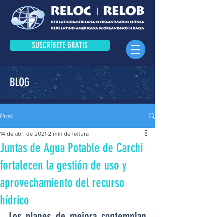
SUSCRÍBETE GRATIS
BLOG
Post
14 de abr. de 2021
2 min de leitura
Juntas de Agua Potable de Carchi
fortalecen la gestión de uso y
aprovechamiento del recurso
hídrico
Los planes de mejora contemplan 