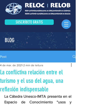
SUSCRÍBETE GRATIS
BLOG
Post
4 de mar. de 2021
2 min de leitura
La conflictiva relación entre el
turismo y el uso del agua, una
reflexión indispensable
La Cátedra Unesco-IMTA presenta en el 
Espacio de Conocimiento “usos y 