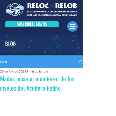
SUSCRÍBETE GRATIS
BLOG
Post
20 de fev. de 2025
1 min de leitura
Mades inicia el monitoreo de los
niveles del Acuífero Patiño