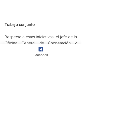
Trabajo conjunto
Respecto a estas iniciativas, el jefe de la 
Oficina General de Cooperación y 
Asuntos Internacionales del Minam, 
Facebook
Mauricio Gonzales, señaló que con estas 
intervenciones el sector ambiental 
contribuye a la conservación efectiva de 
la biodiversidad, al cumplimiento de las 
medidas nacionales ante el cambio 
climático y a mejorar la calidad de vida 
de la población.
En palabras de la oficial de Ambiente y 
Energía del PNUD Perú, Jimena Puyana, 