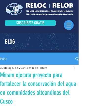
SUSCRÍBETE GRATIS
BLOG
Post
30 de ago. de 2024
3 min de leitura
Minam ejecuta proyecto para
fortalecer la conservación del agua
en comunidades altoandinas del
Cusco