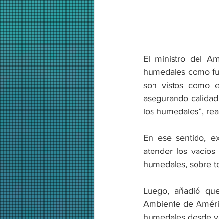
El ministro del Am
humedales como fuen
son vistos como ec
asegurando calidad 
los humedales”, rea
En ese sentido, ex
atender los vacíos
humedales, sobre t
Luego, añadió que
Ambiente de América
humedales desde va