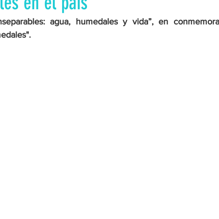
es en el país
nseparables: agua, humedales y vida”, en conmemorac
edales".