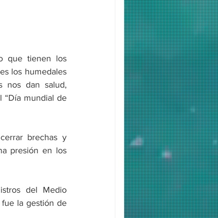
o que tienen los 
es los humedales 
s nos dan salud, 
l “Día mundial de 
errar brechas y 
a presión en los 
stros del Medio 
ue la gestión de 