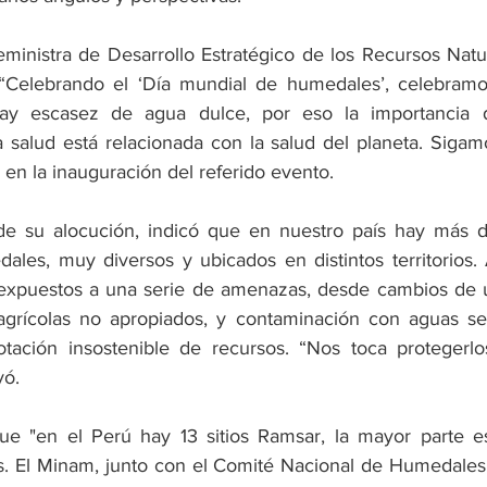
ceministra de Desarrollo Estratégico de los Recursos Natur
“Celebrando el ‘Día mundial de humedales’, celebramo
ay escasez de agua dulce, por eso la importancia d
salud está relacionada con la salud del planeta. Sigamo
o en la inauguración del referido evento.
 su alocución, indicó que en nuestro país hay más de
les, muy diversos y ubicados en distintos territorios. 
expuestos a una serie de amenazas, desde cambios de us
 agrícolas no apropiados, y contaminación con aguas ser
otación insostenible de recursos. “Nos toca protegerlos
yó.
ue "en el Perú hay 13 sitios Ramsar, la mayor parte es
s. El Minam, junto con el Comité Nacional de Humedales,