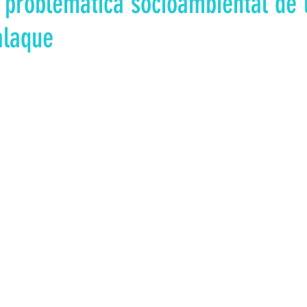
 problemática socioambiental de 
alaque