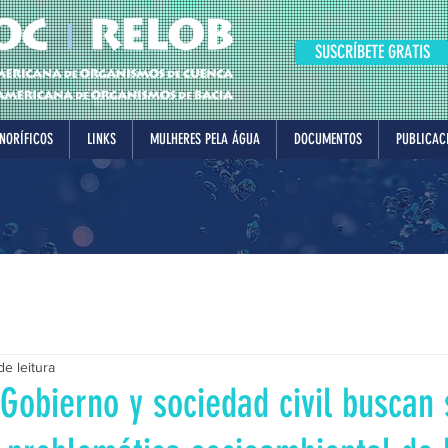
SUSCRÍBETE GRATIS
NORÍFICOS
LINKS
MULHERES PELA ÁGUA
DOCUMENTOS
PUBLICAC
de leitura
obierno y sociedad civil buscan 