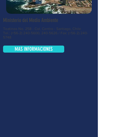
Ministerio del Medio Ambiente
Teatinos No. 258 - Col. Centro - Santiago, Chile
Tel.: (+56-2)
240-5600
,
240-5626
/ Fax: (+56-2)
240-
5748
MAS INFORMACIONES