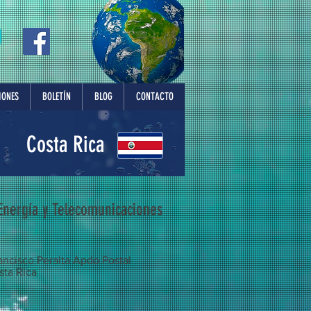
IONES
BOLETÍN
BLOG
CONTACTO
Costa Rica
Energía y Telecomunicaciones
rancisco Peralta Apdo Postal
sta Rica