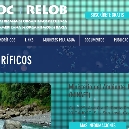
SUSCRÍBETE GRATIS
NORÍFICOS
LINKS
MULHERES PELA ÁGUA
DOCUMENTOS
PUBLICAC
RÍFICOS
Ministerio del Ambiente, 
(MINAET)
Calle 25, Ave 8 y 10, Barrio F
10104-1000, SJ - San José, Co
MAS INFORMACIONES