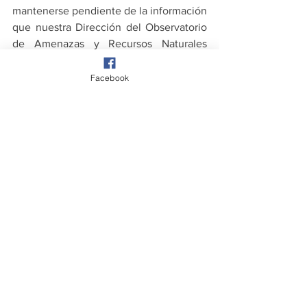
mantenerse pendiente de la información 
que nuestra Dirección del Observatorio 
de Amenazas y Recursos Naturales 
emite periódicamente.
Facebook
Fuente: Gobierno de México - Instituto 
Mexicano de Tecnología del Agua
Comentários
Escreva um comentário