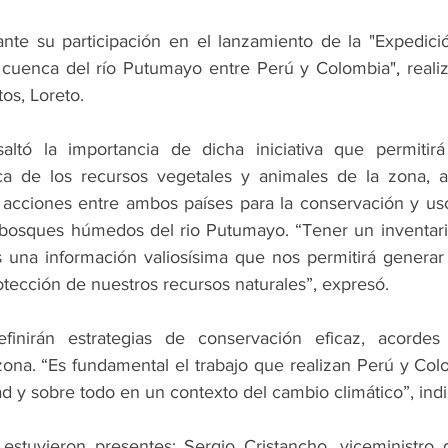
nte su participación en el lanzamiento de la "Expedició
a cuenca del río Putumayo entre Perú y Colombia", reali
tos, Loreto.
ltó la importancia de dicha iniciativa que permitirá
a de los recursos vegetales y animales de la zona, a
acciones entre ambos países para la conservación y uso 
s bosques húmedos del rio Putumayo. “Tener un inventari
 una información valiosísima que nos permitirá generar p
tección de nuestros recursos naturales”, expresó. 
inirán estrategias de conservación eficaz, acordes 
ona. “Es fundamental el trabajo que realizan Perú y Col
ad y sobre todo en un contexto del cambio climático”, indi
 estuvieron presentes: Sergio Cristancho, viceministro 