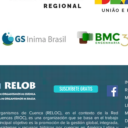
I
SUSCRÍBETE GRATIS
R
M
L
ganismos de Cuenca (RELOC), en el contexto de la Red
M
uencas (RIOC), es una organización que se basa en el trabajo
D
ncipal objetivo es la promoción de la gestión global, integrada,
osistemas y recursos hídricos por cuencas en América Latina y